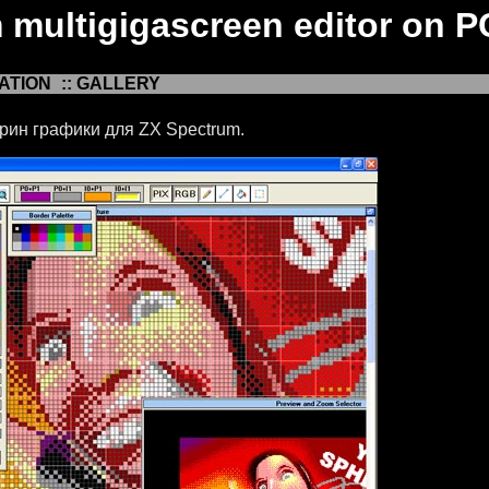
m multigigascreen editor on P
ATION
:: GALLERY
рин графики для ZX Spectrum.