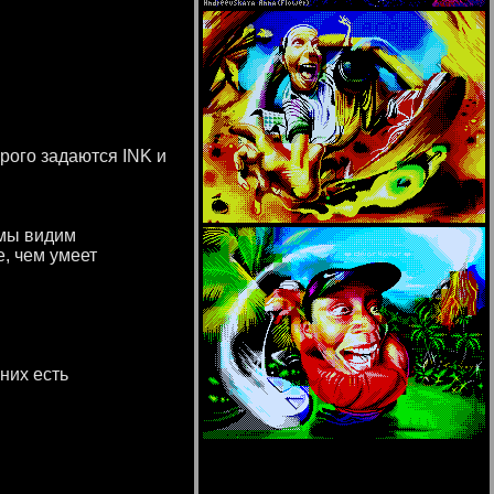
рого задаются INK и
 мы видим
е, чем умеет
них есть