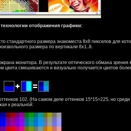
 технологии отображения графики:
о стандартного размера знакоместа 8x8 пикселов для кото
оизвольного размера по вертикали 8x1..8.
экрана монитора. В результате оптического обмана зрения
том цвета смешиваются и визуально получается цветов боле
тенков 102. (На самом деле оттенков 15*15=225, но среди 
кая к реальной: